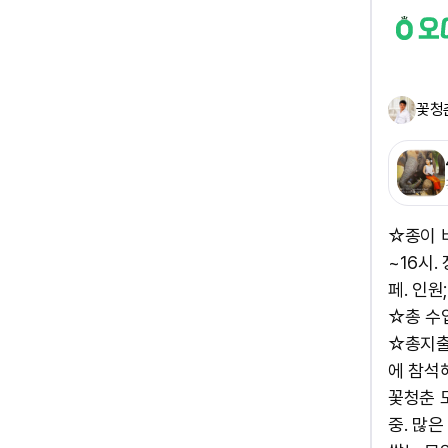
꽃청
☆종이 비
~16시.
페. 인원
☆총 수입
☆총지출;
에 참석해
꽃청춘 모
중. 많은