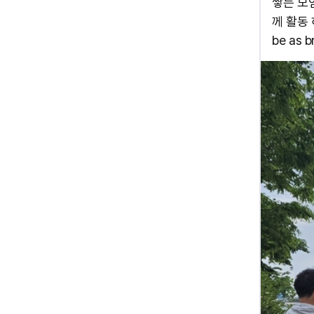
쌓는 모임
께 활동 하고
be as b