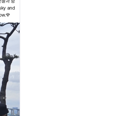
분들과 함
 sky and
ow.🌹