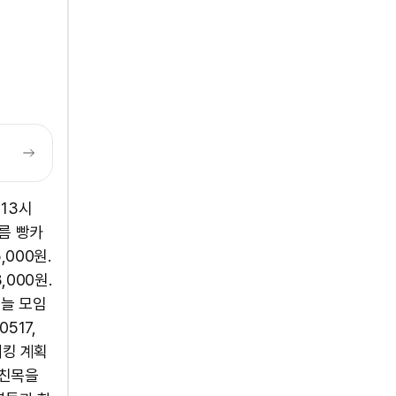
 13시
어름 빵카
,000원.
,000원.
오늘 모임
517,
레킹 계획
 친목을