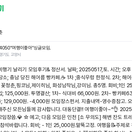
춘
4050"여행이좋아"싱글모임.
경기도 고양시
행기 날리기 모임후기& 정산서. 날짜; 20250517,토. 시간; 오후
 장소; 충남 당진 해어름 빵카페.☕️ 1차 ;중식우렁 한정식. 2차; 해
; 꽃청춘,핑코님,제이히님, 화성남작님,강미님. 총5명. 회비;1인 25
; 125,000원. 투명결산; 1차- 식대비 66,000원. 2차- 빵카페63
 129,000원. -4,000원 모임장스펀서. 지출내역-영수증참고. 
주신 모든님들께 감사합니다. 대동단결!! 여행이좋아~^👌 20250
임장씀.💎 ☆ 예고; 다음 모임은 인천 [소 무의도] 해변 잔도 트
 참석바랍니다. 회비; - 1인 25,000원.말뚝고정. 여행을📝주제로