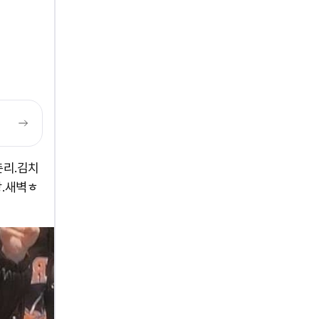
촌리.김치
탕.새벽ㅎ