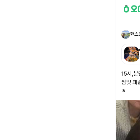
한스
15시,분
찜및 돼
ㅎ