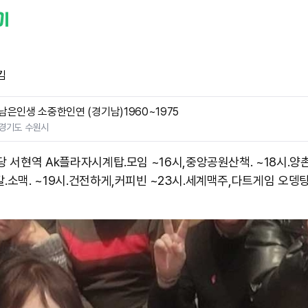
킴
남은인생 소중한인연 (경기남)1960~1975
경기도 수원시
당 서현역 Ak플라자시계탑.모임 ~16시,중앙공원산책. ~18시.양
갈.소맥. ~19시.건전하게,커피빈 ~23시.세계맥주,다트게임 오뎅