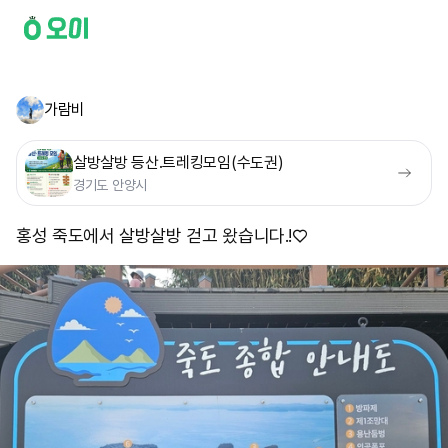
가람비
살방살방 등산.트레킹모임(수도권)
경기도 안양시
홍성 죽도에서 살방살방 걷고 왔습니다.!♡