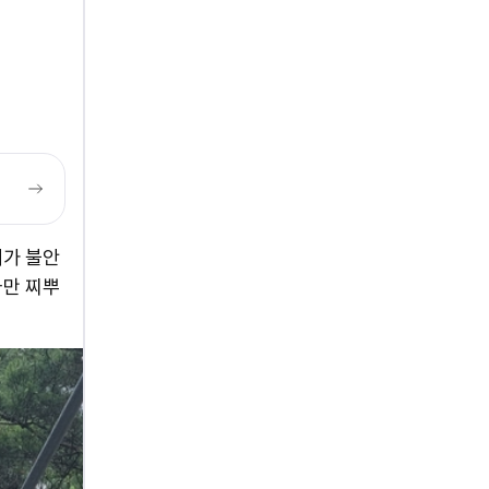
태가 불안
나만 찌뿌