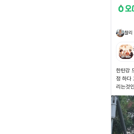
챨리
한탄강 
정 하다
리는것인