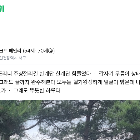
골드 패밀리 (54세~70세😘)
인천광역시 서구
드리니 주상절리길 한계단 한계단 힘들었다 ㆍ 갑자기 무릎이 상
 그래도 끝까지 완주해본다 모두들 혈기왕성하게 얼굴이 밝은데 
가 ㆍ 그래도 뿌듯한 하루다