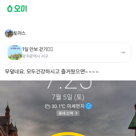
토마스
1일 만보 걷기🚶‍♀️
광주광역시 서구
무덮네요. 모두건강하시고 즐거웠으면~~~~