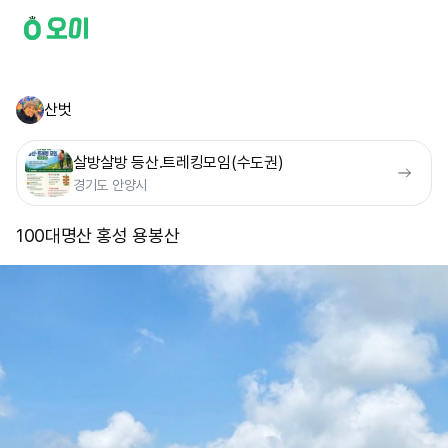
산벗
살방살방 등산.트레킹모임(수도권)
경기도 안양시
100대명산 홍성 용봉산