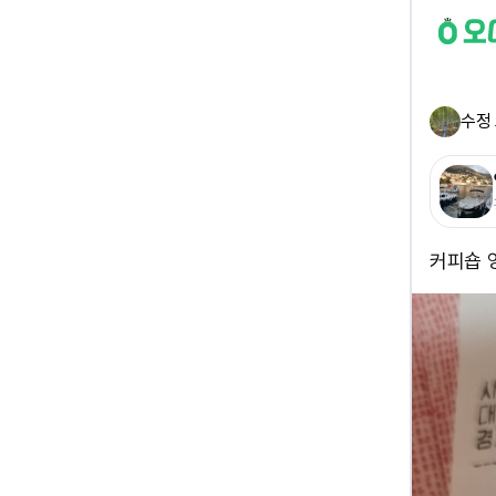
수정
커피숍 