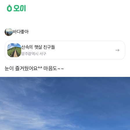
바다좋아
산속의 햇살 친구들
광주광역시 서구
눈이 즐거웠어요^^ 마음도~~