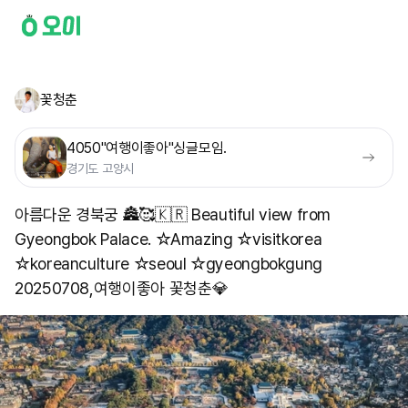
꽃청춘
4050"여행이좋아"싱글모임.
경기도 고양시
아름다운 경북궁 🏯🥰🇰🇷 Beautiful view from
Gyeongbok Palace. ☆Amazing ☆visitkorea
☆koreanculture ☆seoul ☆gyeongbokgung
20250708,여행이좋아 꽃청춘💎