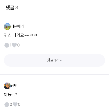
댓글
3
레몬베리
귀신 나와요~~ㅋㅋ
1
0
댓글 1개
산벗
야등~#
0
0