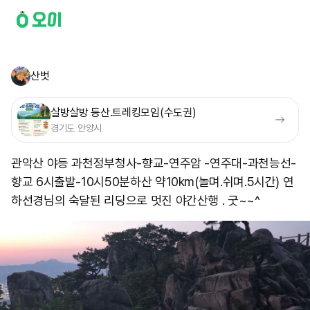
산벗
살방살방 등산.트레킹모임(수도권)
경기도 안양시
관악산 야등 과천정부청사-향교-연주암 -연주대-과천능선-
향교 6시출발-10시50분하산 약10km(놀며.쉬며.5시간) 연
하선경님의 숙달된 리딩으로 멋진 야간산행 . 굿~~^