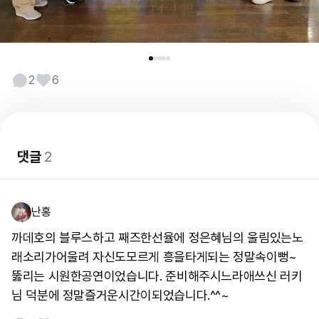
2
6
댓글
2
난홍
까데호의 블루스하고 째즈한선율에 정은혜님의 울림있는노
래소리가어울려 자신도모르게 흥을타게되는 정말속이뻥~
뚫리는 시원한공연이었습니다. 준비해주시느라애쓰신 러키
님 덕분에 정말즐거운시간이되었습니다.^^~