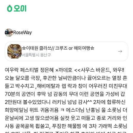
RoseWay
☆이태원 클라쓰// 크루즈 or 해외여행☆
서울특별시 용산구
여우락 페스티벌 정은혜 ×까데호 <<사우스 바운드, 와우!!
오늘 달오름 극장, 후끈한 날씨만큼이나 끓어오르는 열정 흔
들고 박수치고 ,해비메탈과 랩 락과 창이 어우러진 미친무대
70분의 공연이 후딱 넘 감동의 무대 이런 공연을 가성비 갑
2만원대 볼수있었다니 러키님 넘넘 감사^^ 2차에 합류하신
희망메일님 위트 귀욤귀욤 ㅋ 에스더님 난홍님 울 소롯님 더
운날씨에 고생 많으셨어욤 실컷 웃고 떠들고 종로 거리와 인
사동 골목골목 휩쓸고, 푸짐한 해물찜 에 3차 가래떡 소롯님