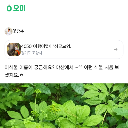
꽃청춘
4050"여행이좋아"싱글모임.
경기도 고양시
이식물 이름이 궁금해요? 야산에서 ~^^ 이런 식물 처음 보
셨지요.ㅎ