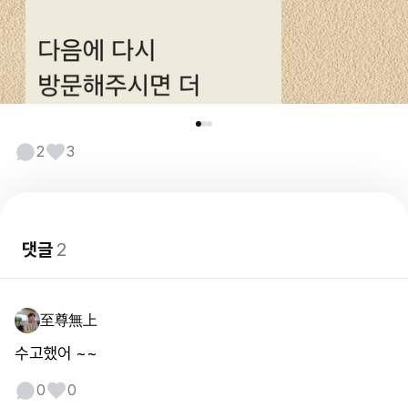
2
3
댓글
2
至尊無上
수고했어 ~~
0
0