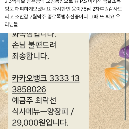
2.3씩각출 남은금액 모임통장으로 슝 P.S 이리해 금욜초복
벙도 해피하게보냈네요 다시한번 웅이78님 2차후원감사드
리고 조만갑 7월막주 종로쪽벙추진중이니 그때 또 뵈요 우
리님들