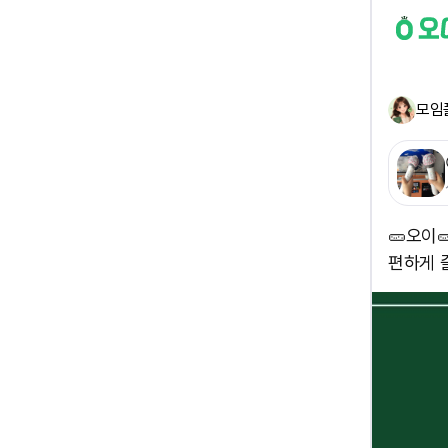
모임
🥒오이
편하게 