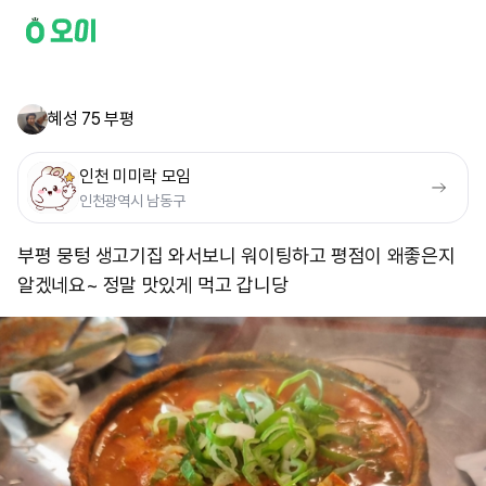
혜성 75 부평
인천 미미락 모임
인천광역시 남동구
부평 뭉텅 생고기집 와서보니 워이팅하고 평점이 왜좋은지
알겠네요~ 정말 맛있게 먹고 갑니당