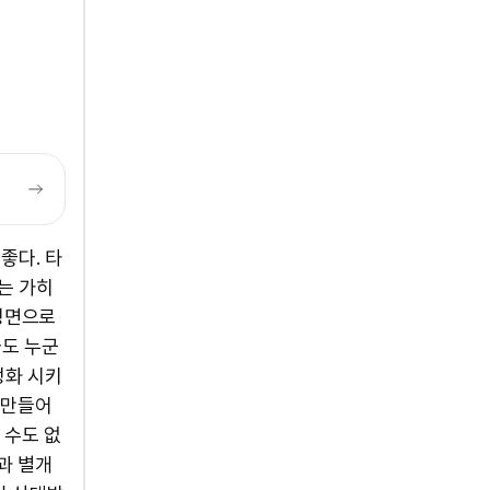
좋다. 타
는 가히
 정면으로
라도 누군
정화 시키
 만들어
 수도 없
과 별개