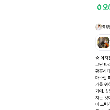
꽃청
☆ 여자
고난 따
황홀하다
마주할 
가를 위
기에. 
지는 것
이 노력