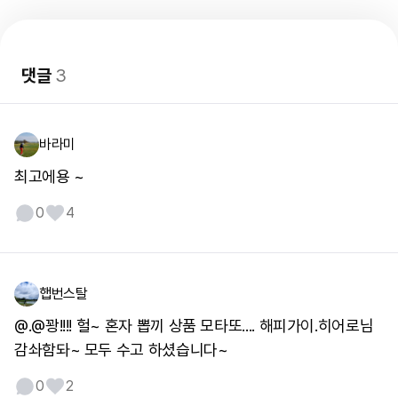
댓글
3
바라미
최고에용 ~
0
4
햅번스탈
@.@꽝!!!! 헐~ 혼자 뽑끼 상품 모타또.... 해피가이.히어로님
감솨함돠~ 모두 수고 하셨습니다~
0
2