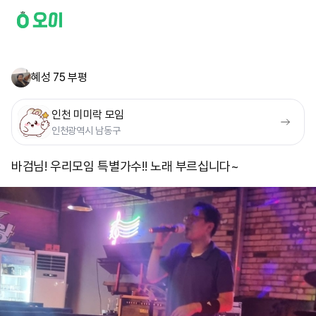
혜성 75 부평
인천 미미락 모임
인천광역시 남동구
바검님! 우리모임 특별가수!! 노래 부르십니다~