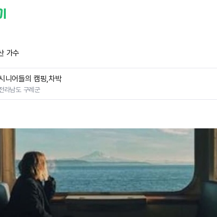
산 가수
시니어들의 캠핑,차박
전라남도 구례군