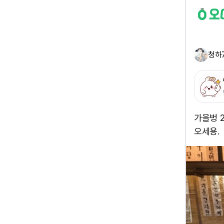
청하
가을벙 2
오세용.