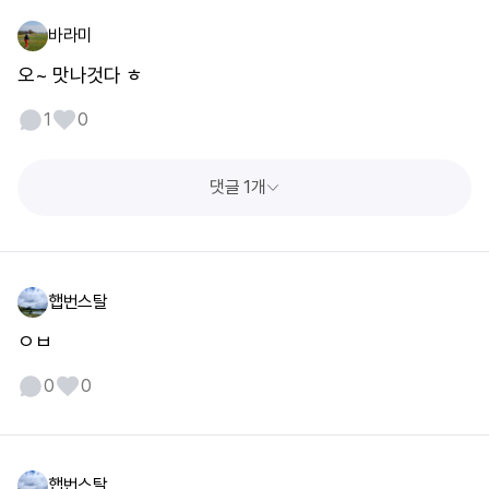
바라미
오~ 맛나것다 ㅎ
1
0
댓글 1개
햅번스탈
ㅇㅂ
0
0
햅번스탈