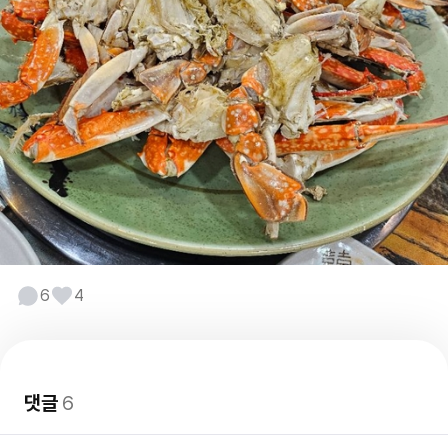
6
4
댓글
6