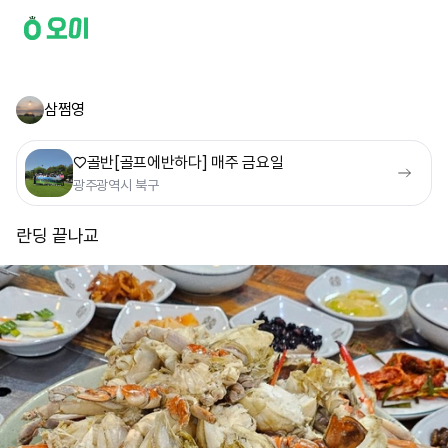
삼쩜영
♡골반[골프에반하다] 매주 금요일
광주광역시 북구
란딩 끝나교