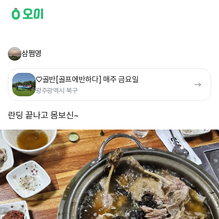
삼쩜영
♡골반[골프에반하다] 매주 금요일
광주광역시 북구
란딩 끝나고 몸보신~