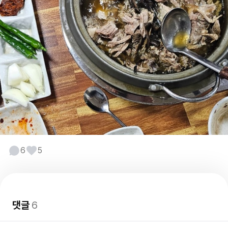
6
5
댓글
6