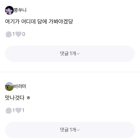
쫑쑤니
여기가 어디데 담에 가봐야겠당
1
0
댓글 1개
바라미
맛나것다 ㅎ
1
1
댓글 1개