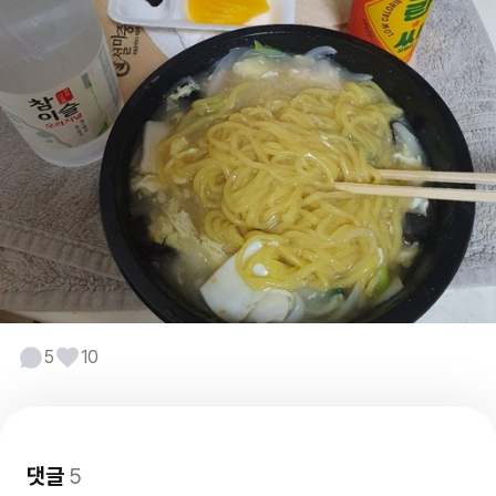
5
10
댓글
5