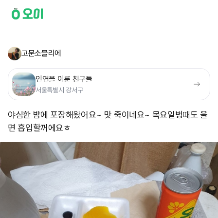
고문소믈리에
인연을 이룬 친구들
서울특별시 강서구
야심한 밤에 포장해왔어요~ 맛 죽이네요~ 목요일벙때도 울
면 흡입할꺼에요ㅎ