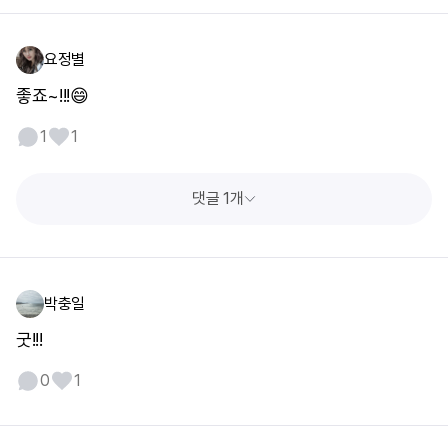
요정별
좋죠~!!!😄
1
1
댓글 1개
박충일
굿!!!
0
1