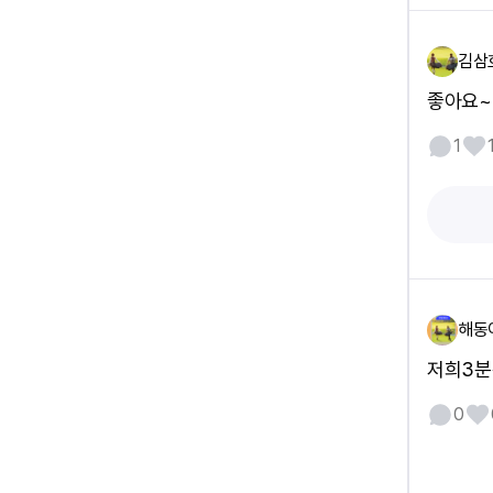
김삼
좋아요~
1
해동
저희3분
0