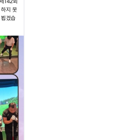
:: 제142회
 하지 못
 뵙겠습