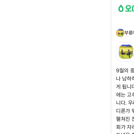
부릉
9월의 
나 남하
게 됩니
에는 고
니다. 
디론가 
펼쳐진 
회가 자