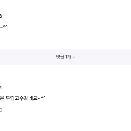
호
~^^
1
댓글 1개
이
은 무림고수같네요~^^
0