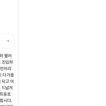
히 물러
로 진입하
 언저리
이 다가옵
 되고 어
. 드넗게
골프동호
동합시다.