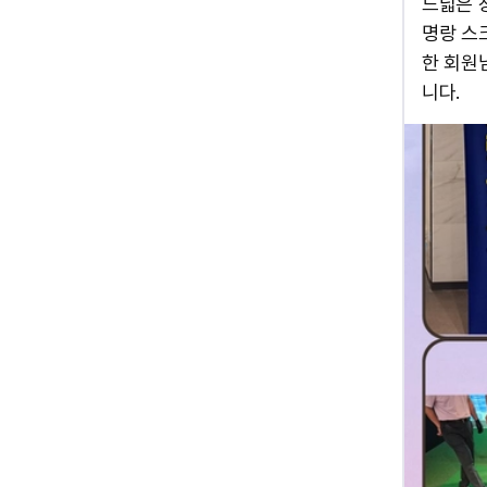
드넓은 창공으
명랑 스
한 회원
니다.