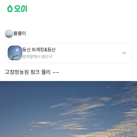
룡룡이
동산 트레킹&등산
광주광역시 광산구
고창청농원 핑크 뮬리 ~~