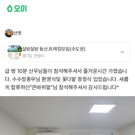
산벗
살방살방 등산.트레킹모임(수도권)
경기도 안양시
급 벙 10분 산우님들이 참석해주셔서 즐거운시간 가졌습니
다. 수수정총무님 환영식및 꽃다발 증정식 있었습니다. 새롭
게 합류하신"큰바위얼"님 참석해주셔서 감사드립니다^