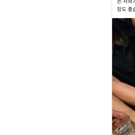
는 저희
창도 좋