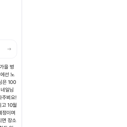
가을 벙
방에선 노
은 100
8 네일님
자주뵈요!
고 10월
 예정이며
시면 장소