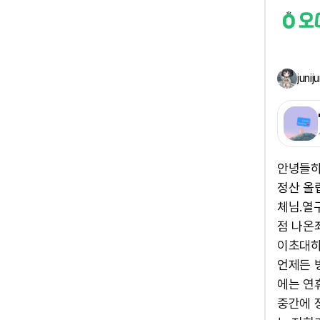
juniju
안녕들하
정산 올립
체님.열구
점 나온죄
이초대하
언제든 
에는 연
중간에 