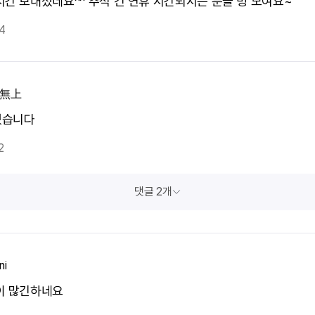
시간 보내셨네요^^ 추석 긴 연휴 시간되시는 분들 벙 모여요~
4
無上
셨습니다
2
댓글 2개
ni
이 많긴하네요