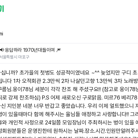
ni
📢 응답하라 1970년대들이여 🎆
서울특별시 마포구
십니까? 초가을의 첫벙도 성공적이였네요 ~^^ 늦었지만 구디 초
니다 1차 오적회관 2.3만씩 2차 나살던고향 1.3만씩 3차 노래
름님.웅이78님 세분이 각각 찬조 해 주셨구요!! (참고로 웅이78님
로 강제 찬조하심) P.S 어제 새로오신 구로맑음. 미르76 베리7
신 지인분 네분 너무 반갑고 좋았습니다. 우리 이제 얼트했으니 
벙이 있을때마다 함께 해주시는 울님들 애정하고 사랑합니다!! 그리
휴와 개인적 사정으로 24일쯤 모임장님이 주최하시는 벙이 있을
정회원분들은 운영진한테 원하시는 날짜.장소.시간.인원만알려주