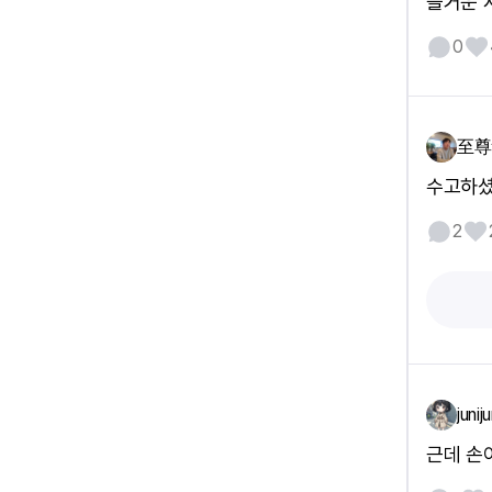
즐거운 
0
至尊
수고하
2
juniju
근데 손