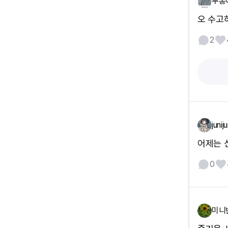
두통
오 수고
2
juniju
어제는 
0
미니