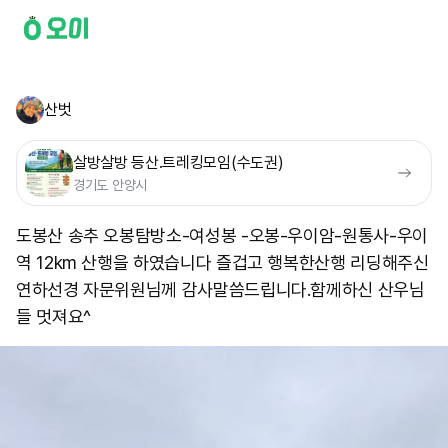
산벗
살방살방 등산.트레킹모임(수도권)
경기도 안양시
도봉산 송추 오봉탐방소-여성봉 -오봉-우이암-원통사-우이
역 12km 산행을 하였습니다 즐겁고 행복한산행 리딩해주신
연하선경 자문위원님께 감사말씀드립니다. ​함께하신 산우님
들 멋져요^