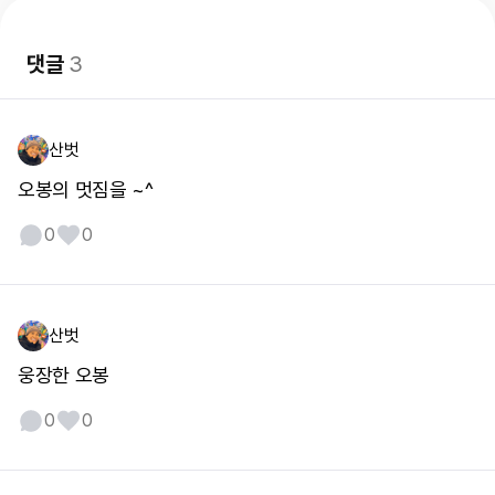
댓글
3
산벗
오봉의 멋짐을 ~^
0
0
산벗
웅장한 오봉
0
0