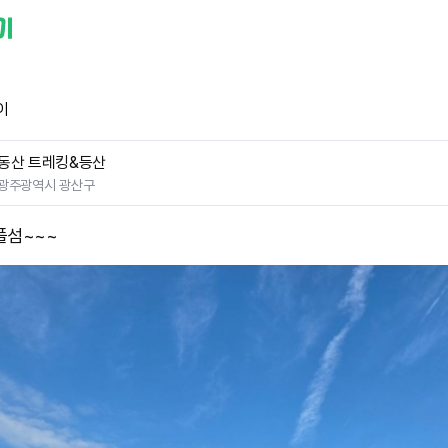
이
동산 트레킹&등산
광주광역시 광산구
플섬~~~