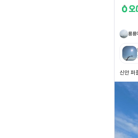
룡룡
신안 퍼