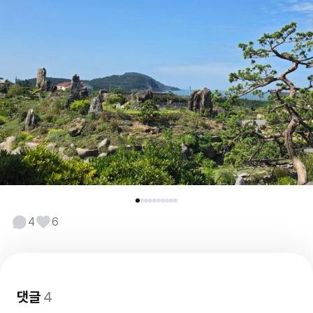
4
6
댓글
4