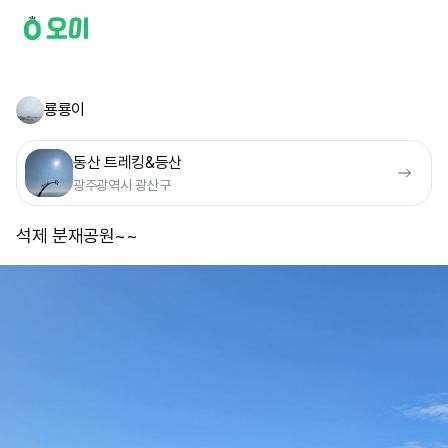
룡룡이
동산 트레킹&등산
광주광역시 광산구
석제 분재공원~~