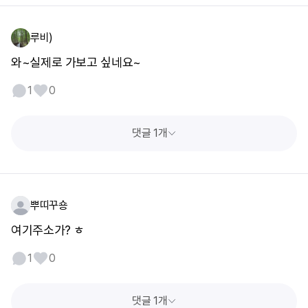
루비)
와~실제로 가보고 싶네요~
1
0
댓글 1개
뿌띠꾸숑
여기주소가? ㅎ
1
0
댓글 1개