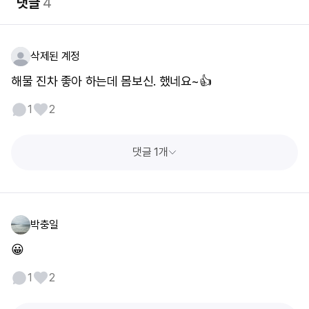
댓글
4
삭제된 계정
해물 진차 좋아 하는데 몸보신. 했네요~👍
1
2
댓글 1개
박충일
😀
1
2