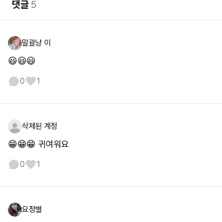
댓글
5
말괄냥 이
😃😃😃
0
1
삭제된 계정
😁😁😁 귀여워요
0
1
요정별