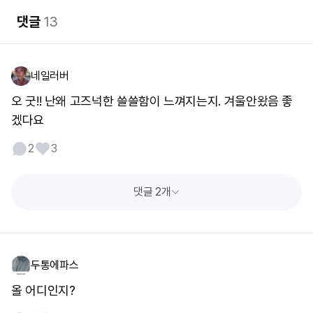
댓글
13
네일러버
오 굿!! 난왜 고즈넉한 쓸쓸함이 느껴지는지. 겨울안왔음 좋
겠다요
2
3
댓글 2개
두통에파스
올 어디인지?