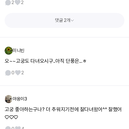
2
2
댓글 2개
미니빈
오~~고궁도 다녀오시구..아직 단풍은...ㅎ
0
2
야옹이3
고궁 좋아하는구나? 더 추워지기전에 잘다녀왔어^^ 잘했어
♡♡♡
0
4