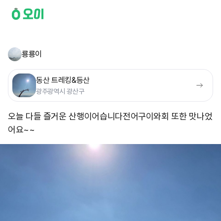
룡룡이
동산 트레킹&등산
광주광역시 광산구
오늘 다들 즐거운 산행이어습니다 ​전어구이와회 또한 맛나었
어요~~