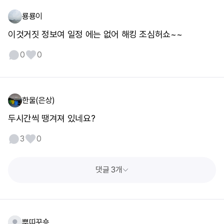
룡룡이
이것거짓 정보여 일정 에는 없어 해킹 조심허쇼~~
0
0
한울(은상)
두시간씩 땡겨져 있네요?
3
0
댓글 3개
뿌띠꾸숑