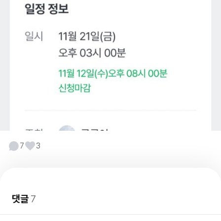
7
3
댓글
7