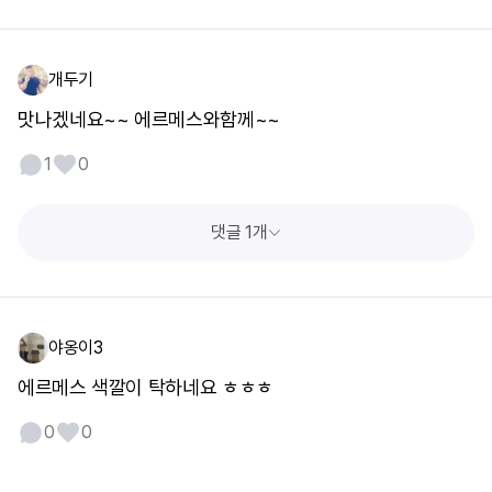
개두기
맛나겠네요~~ 에르메스와함께~~
1
0
댓글 1개
야옹이3
에르메스 색깔이 탁하네요 ㅎㅎㅎ
0
0