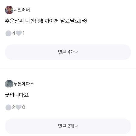
네일러버
추운날씨 니깐! 형! 까이꺼 달료달료!!📢
4
1
댓글 4개
두통에파스
굿입니다요
2
0
댓글 2개