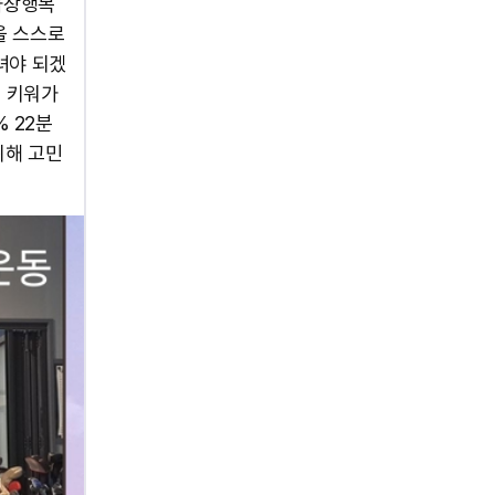
가장행복
을 스스로
녀야 되겠
을 키워가
 22분
위해 고민