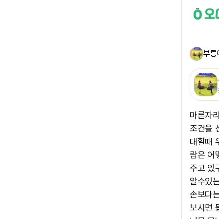
부릉
마른자리
조건을 
대할때 
람은 어
주고 있
알수있는
손보다는
보시면 