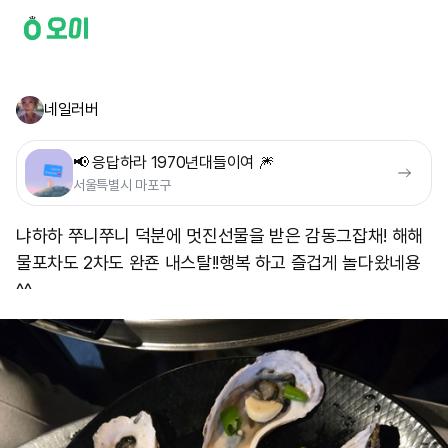
네일러버
📢 응답하라 1970년대들이여 🎆
서울특별시 마포구
냐하하 쭈니쭈니 덕분에 멋진선물을 받은 감동그잡채! 해해
물포차도 2차도 완죤 내스탈!! ​행복 하고 즐겁게 놀다왔네용
^^