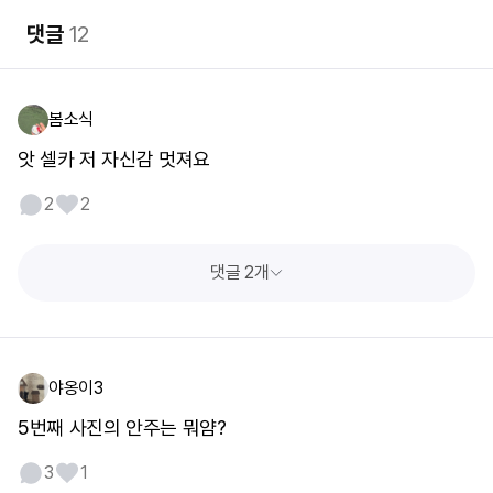
댓글
12
봄소식
앗 셀카 저 자신감 멋져요
2
2
댓글 2개
야옹이3
5번째 사진의 안주는 뭐얌?
3
1