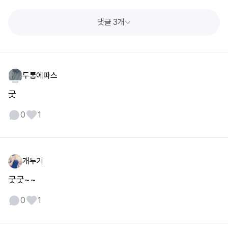
댓글 3개
두통에파스
굿
0
1
개두기
굿굿~~
0
1