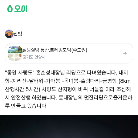
산벗
살방살방 등산.트레킹모임(수도권)
경기도 안양시
"통영 사량도" 홍순성대장님 리딩으로 다녀왔습니다. 내지
항-지리산-달바위-가마봉 -옥녀봉-출렁다리-금평항 (8km
산행시간 5시간) 사량도 산지형이 바위 너들길 이라 조심해
서 안전산행 하였습니다. 홍대장님의 멋진리딩으로 ​즐거운하
루 만들고 왔습니다