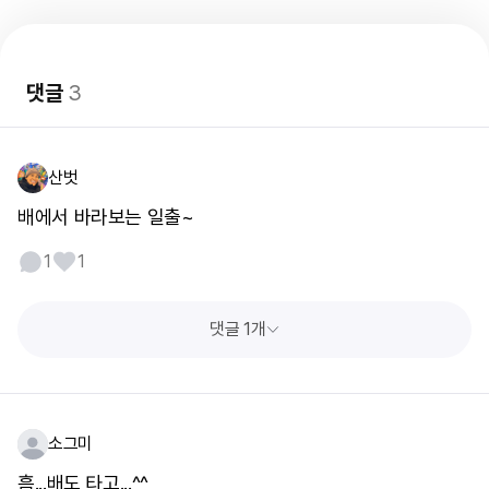
댓글
3
산벗
배에서 바라보는 일출~
1
1
댓글 1개
소그미
흠...배도 타고...^^