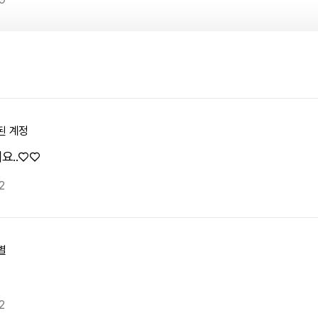
된 계정
요..♡♡
2
별
2