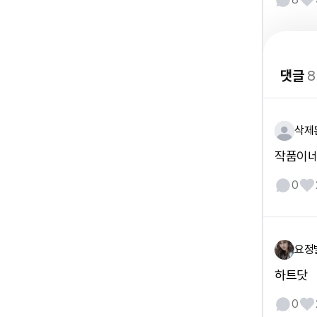
댓글
8
삭제
작품이네
0
요정
하트닷
0