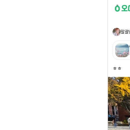
말괄
ㅎㅎ