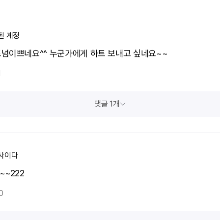
된 계정
넘이쁘네요^^ 누군가에게 하트 보내고 싶네요~~
1
댓글 1개
사이다
~~222
0