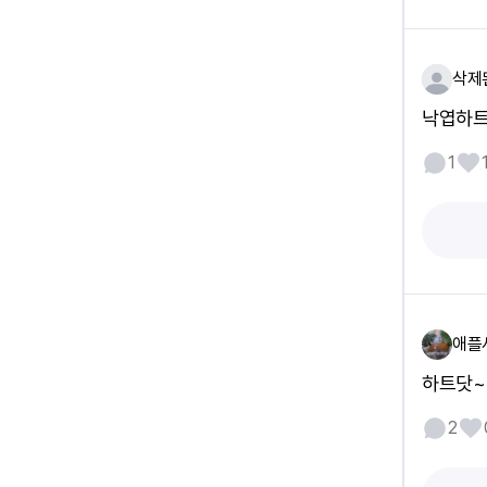
삭제
낙엽하트
1
애플
하트닷~
2