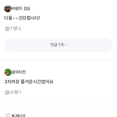
바람의 검심
다들~~건강합시다!
1
2
댓글 1개
꿈의터전
3차까장 즐거운시간였어요
0
1
투게더요