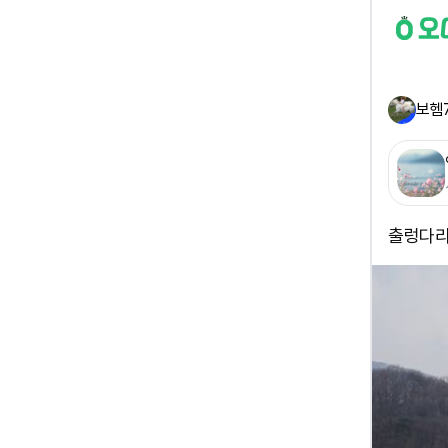
보헴
출렁다리ㅡ