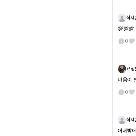
삭제
💯💯💯
0
요정
마음이 
0
삭제
어제밤에