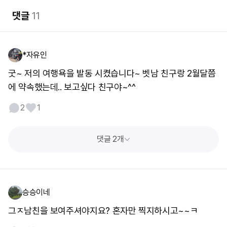
댓글
11
*자유인
굿~ 저의 여행욕을 발동 시켰습니다~ 벳남 친구랑 2월달쯤
에 약속했는데.. 보고싶다 친구야~^^
2
1
댓글 2개
승승이네
그ㅈ남친을 보여주셔야지요? 혼자만 찍지하시고~~ㅋ