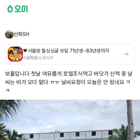
선화SH
💗서울방 돌싱싱글 모임 71년생~83년생까지
서울특별시 강서구
보홀입니다 첫날 여유롭게 호텔조식먹고 바닷가 산책 중 날
씨는 비가 오다 말다 ㅠㅠ 날씨요정이 오늘은 안 왔네요 ㅋ
ㅋ