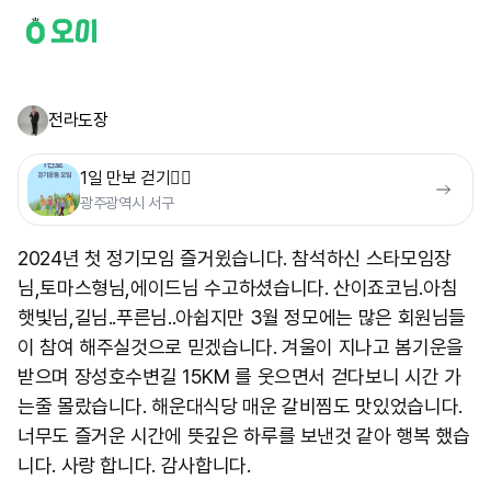
전라도장
1일 만보 걷기🚶‍♀️
광주광역시 서구
2024년 첫 정기모임 즐거윘습니다. 참석하신 스타모임장
님,토마스형님,에이드님 수고하셨습니다. 산이죠코님.아침
햇빛님,길님..푸른님..아쉽지만 3월 정모에는 많은 회원님들
이 참여 해주실것으로 믿겠습니다. 겨울이 지나고 봄기운을
받으며 장성호수변길 15KM 를 웃으면서 걷다보니 시간 가
는줄 몰랐습니다. 해운대식당 매운 갈비찜도 맛있었습니다.
너무도 즐거운 시간에 뜻깊은 하루를 보낸것 같아 행복 했습
니다. 사랑 합니다. 감사합니다.