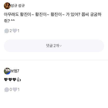
성규 성규
아무래도 황진이~ 황진이~ 황진이~ 가 있어? 몹씨 궁굼하
쥐? ^^
2
1
댓글 2개
보헴7
💖💖💖👍
0
1