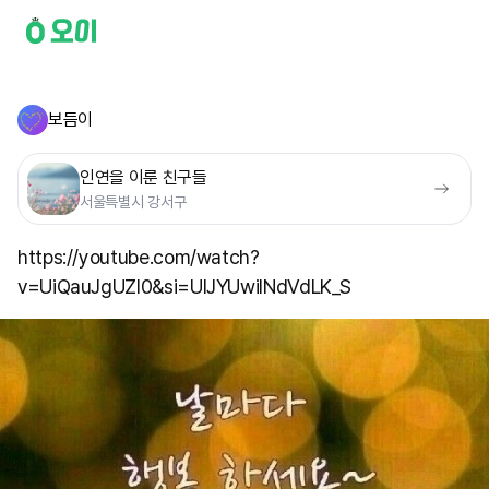
보듬이
인연을 이룬 친구들
서울특별시 강서구
https://youtube.com/watch?
v=UiQauJgUZl0&si=UIJYUwiINdVdLK_S