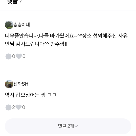
댓글
7
승승이네
너무좋았습니다.다들 바가웠어요~^^장소 섭외해주신 자유
인님 감사드립니다^^ 안주짱!!
0
0
선화SH
역시 갑오징어는 짱 ㅋㅋ
2
0
댓글 2개