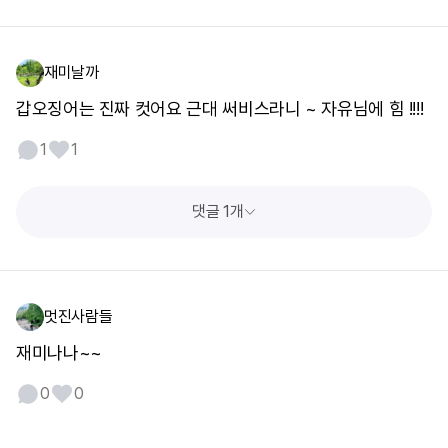
재미날까
갑오징어는 진짜 컷어요 근대 써비스라니 ~ 자유님에 힘 !!!!
1
1
댓글 1개
멋진사람들
재미나나~~
0
0