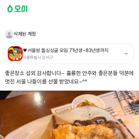
삭제된 계정
💗서울방 돌싱싱글 모임 71년생~83년생까지
서울특별시 강서구
좋은장소 섭외 감사합니다~ 훌륭한 안주와 좋은분들 덕분에
멋진 서울 나들이를 선물 받았네요~^^