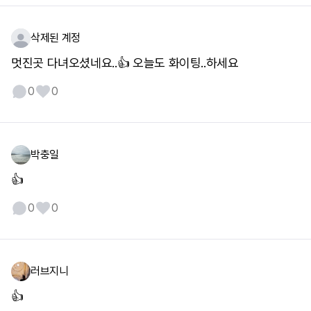
삭제된 계정
멋진곳 다녀오셨네요..👍 오늘도 화이팅..하세요
0
0
박충일
👍
0
0
러브지니
👍