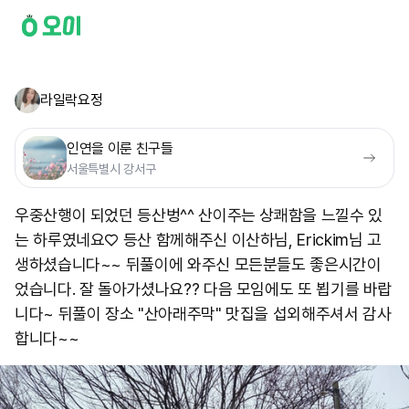
라일락요정
인연을 이룬 친구들
서울특별시 강서구
우중산행이 되었던 등산벙^^ 산이주는 상쾌함을 느낄수 있
는 하루였네요♡ 등산 함께해주신 이산하님, Erickim님 고
생하셨습니다~~ 뒤풀이에 와주신 모든분들도 좋은시간이
었습니다. 잘 돌아가셨나요?? 다음 모임에도 또 뵙기를 바랍
니다~ 뒤풀이 장소 "산아래주막" 맛집을 섭외해주셔서 감사
합니다~~