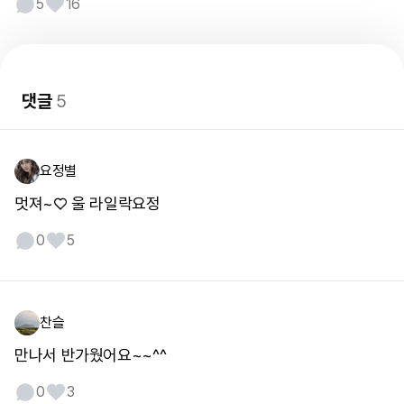
5
16
댓글
5
요정별
멋져~♡ 울 라일락요정
0
5
찬슬
만나서 반가웠어요~~^^
0
3