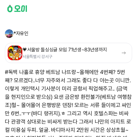
*자유인
💗서울방 돌싱싱글 모임 71년생~83년생까지
서울특별시 강서구
#독백 나홀로 휴양 베트남 나뜨랑~올해에만 4번째? 5번
째? 모르겠다..너무 자주와서 그래도 좋다 다 아는곳 이니깐.
이렇게 개인택시 기사분이 미리 공항서 픽업해주고.. (금액
을 현지인으로 받으심) 요샌 금은방 환전불가(베트남 여행참
조)헐~ 몰어몰어 은행방문 덴장! 모르는 서류 들이메고 싸인
만 6번..ㅜㅜ(바디 랭귀지).ㅎ 그리고 역시 호텔스파는 비싸
다 관광객 상대로는 비싸게 받는다 그래서 나만의 아지트 로
컬 미용실 두피. 얼굴. 바디마사지 2만원 시간은 상상초월~