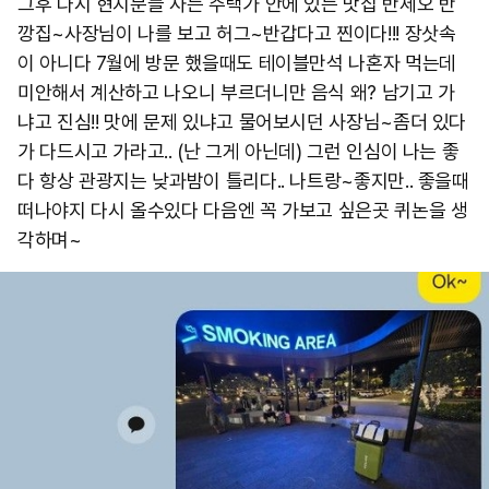
그후 다시 현지분들 사는 주택가 안에 있는 맛집 반세오 반
깡집~사장님이 나를 보고 허그~반갑다고 찐이다!!! 장삿속
이 아니다 7월에 방문 했을때도 테이블만석 나혼자 먹는데
미안해서 계산하고 나오니 부르더니만 음식 왜? 남기고 가
냐고 진심!! 맛에 문제 있냐고 물어보시던 사장님~좀더 있다
가 다드시고 가라고.. (난 그게 아닌데) 그런 인심이 나는 좋
다 항상 관광지는 낮과밤이 틀리다.. 나트랑~좋지만.. 좋을때
떠나야지 다시 올수있다 다음엔 꼭 가보고 싶은곳 퀴논을 생
각하며~ ​